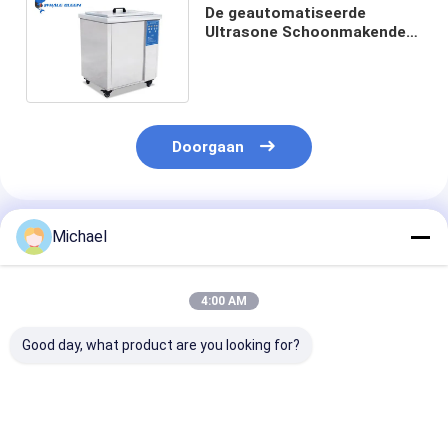
De geautomatiseerde
Ultrasone Schoonmakende
Machine Hoge Effiency van
77L voor Plastic Vormen
Doorgaan
Geadviseerde Producten
Michael
4:00 AM
Good day, what product are you looking for?
Twee tanks 2400W
van de
Zuur- /
175L ultrasone
Homogenisatorsonicator
alkalibestendi