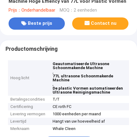
Machine Hoge Effiency van 77L voor Plastic Vormen
Prijs：Onderhandelbaar
MOQ：2 eenheden
Beste prijs
Contact nu
Productomschrijving
Geautomatiseerde Ultrasone
Schoonmakende Machine
,
77L ultrasone Schoonmakende
Hoog licht
Machine
,
De plastic Vormen automatiseerden
Ultrasone Reinigingsmachine
Betalingscondities
T/T
Certificering
CE roth FC
Levering vermogen
1000 eenheden per maand
Levertijd
Hangt van uw hoeveelheid af
Merknaam
Whale Cleen