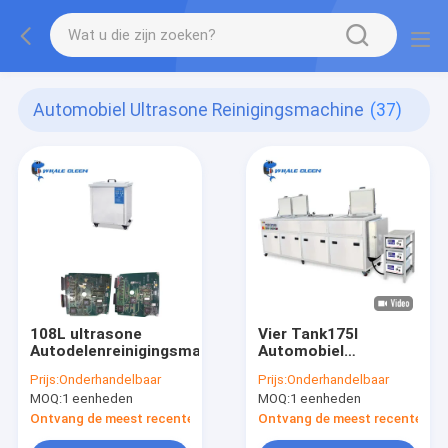
Automobiel Ultrasone Reinigingsmachine
(37)
108L ultrasone
Vier Tank175l
Autodelenreinigingsmachine
Automobiel
Ultrasone
Prijs:
Onderhandelbaar
Prijs:
Onderhandelbaar
Reinigingsmachine
MOQ:
1 eenheden
MOQ:
1 eenheden
voor Motor van een
autodelen
Ontvang de meest recente Prijs
Ontvang de meest recente Prij