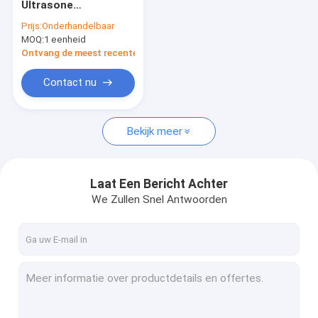
Ultrasone
Automobiel Ultrasone Reinigingsmachine
Reinigingsmachine
Prijs:
Onderhandelbaar
20-200KHz Met 304
MOQ:
Ultrasone Juwelen Schoonmakende Machine
1 eenheid
roestvrij staal Voor
auto-onderdelen
Ontvang de meest recente Prijs
Tand Ultrasone Reinigingsmachine
Contact nu
Elektronika Ultrasone Reinigingsmachine
Bekijk meer
Ultrasone Motorreinigingsmachine
Medische Ultrasone Reinigingsmachine
Laat Een Bericht Achter
Laboratorium Ultrasone Reinigingsmachine
We Zullen Snel Antwoorden
Ultrasone Schoonmakende Machine
Digitale Ultrasone Reinigingsmachine
Mechanische Ultrasone Reinigingsmachine