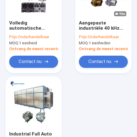
Over ons
Fabrieksreis
Volledig
Aangepaste
automatische
industriële 40 kHz
Kwaliteitscontrole
ultrasoonreinigingsmachine
multi-tank ultrasone
Prijs:
Onderhandelbaar
Prijs:
Onderhandelbaar
voor het verwijderen
reiniger met PLC-
MOQ:
1 eenheid
MOQ:
1 eenheden
van olie en was
besturing en
Neem contact met ons op
automatische
Ontvang de meest recente Prijs
Ontvang de meest recente Prij
overdracht
Nieuws
Contact nu
Contact nu
Ultrasone Delenreinigingsmachine
Ultrasone Kanonreinigingsmachine
Ultrasone Carburatorreinigingsmachine
Industriële Ultrasone Reinigingsmachine
Industrial Full Auto