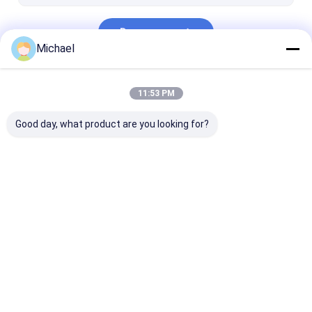
De keuken doorweekt Tanks
Doorgaan
Michael
Onze Categorieën
11:53 PM
Good day, what product are you looking for?
Ultrasone
Ultrasone
Ultrasone
Delenreinigingsmachine
Kanonreinigingsmachine
Carburatorrei
Thuis
Ongeveer
Contacteer
Desktop
ons
ons
Site
Sitemap
Privacy Policy