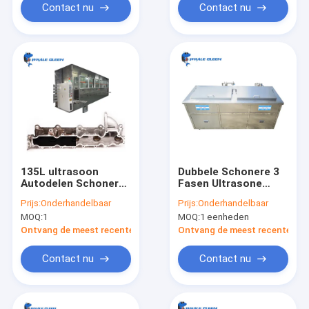
Contact nu
Contact nu
135L ultrasoon
Dubbele Schonere 3
Autodelen Schoner
Fasen Ultrasone
1800W Roestvrij
Schoonmakende
Prijs:
Onderhandelbaar
Prijs:
Onderhandelbaar
staal voor
Machine van Tank
MOQ:
1
MOQ:
1 eenheden
Motoronderdelen
Ultrasone
Automobieldelen
Ontvang de meest recente Prijs
Ontvang de meest recente Prij
Contact nu
Contact nu