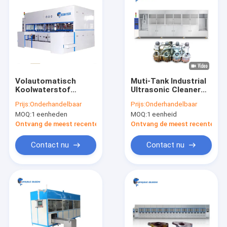
Volautomatisch
Muti-Tank Industrial
Koolwaterstof
Ultrasonic Cleaner
Vacuüm Ultrasoon
Automatic Vacuum
Prijs:
Onderhandelbaar
Prijs:
Onderhandelbaar
Reinigingssysteem
Ultrasonic Parts
MOQ:
1 eenheden
MOQ:
1 eenheid
voor Industriële
Cleaner Fabrikant
Onderdelen
Ontvang de meest recente Prijs
Ontvang de meest recente Prij
Contact nu
Contact nu
Huis
Producten
VR toon