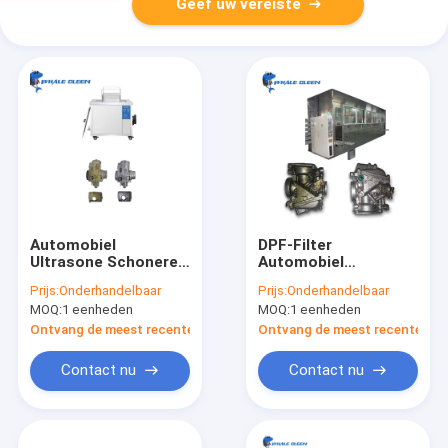
Geef uw vereiste
Automobiel
DPF-Filter
Ultrasone Schonere
Automobiel
Tank Twee van 88L
Ultrasone Schonere
Prijs:
Onderhandelbaar
Prijs:
Onderhandelbaar
1200Watt voor
Twee Tanks 175 Liter
MOQ:
1 eenheden
MOQ:
1 eenheden
Autodelen
met 1inch-
Afvoerkanaalklep
Ontvang de meest recente Prijs
Ontvang de meest recente Prij
Contact nu
Contact nu