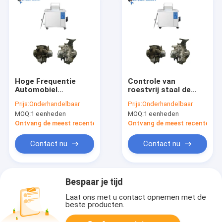
Hoge Frequentie
Controle van
Automobiel
roestvrij staal de
Ultrasone Schonere
Automobiel
Prijs:
Onderhandelbaar
Prijs:
Onderhandelbaar
3KW 264 Liter voor
Ultrasone Schonere
MOQ:
1 eenheden
MOQ:
1 eenheden
Cilinderkop
Twee Generators
voor Motorblok
Ontvang de meest recente Prijs
Ontvang de meest recente Prij
Contact nu
Contact nu
Bespaar je tijd
Laat ons met u contact opnemen met de
beste producten.