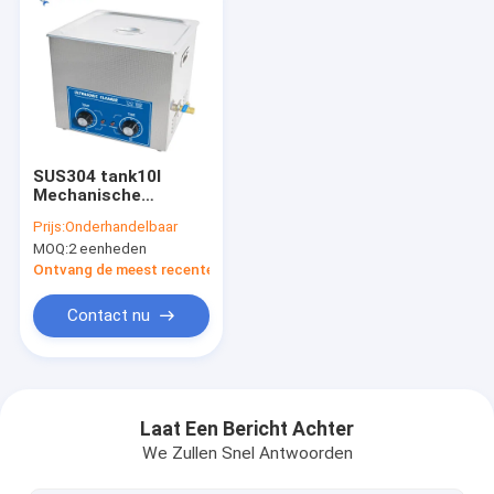
SUS304 tank10l
Mechanische
Ultrasone
Prijs:
Onderhandelbaar
Reinigingsmachine
MOQ:
2 eenheden
voor Carburator
Ontvang de meest recente Prijs
Contact nu
Huis
Producten
Laat Een Bericht Achter
We Zullen Snel Antwoorden
VR toon