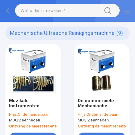
Mechanische Ultrasone Reinigingsmachine
(9)
Muzikale
De commerciële
Instrumenten
Mechanische
Mechanische
Ultrasone
Prijs:
Onderhandelbaar
Prijs:
Onderhandelbaar
Ultrasone Schonere
Reinigingsmachine
MOQ:
2 eenheden
MOQ:
2 eenheden
10L SUS304 Tank
die van 4.5L het Vet
met Verwarmer
van de Vuilolie
Ontvang de meest recente Prijs
Ontvang de meest recente Prij
verwijderen