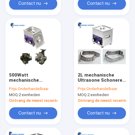
Contact nu
Contact nu
500Watt
2L mechanische
mechanische
Ultrasone Schonere
Ultrasone Schonere
Mechanische
Prijs:
Onderhandelbaar
Prijs:
Onderhandelbaar
30L voor Marine
Controle
MOQ:
2 eenheden
MOQ:
2 eenheden
Engine Parts
Commercieel voor
Juwelen
Ontvang de meest recente Prijs
Ontvang de meest recente Prij
Contact nu
Contact nu