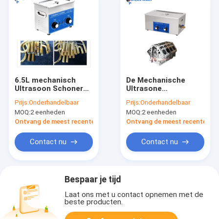
6.5L mechanisch
De Mechanische
Ultrasoon Schoner
Ultrasone
Roestvrij staal 304
Reinigingsmachine
Prijs:
Onderhandelbaar
Prijs:
Onderhandelbaar
voor Muzikaal
van de schipmotor
MOQ:
2 eenheden
MOQ:
2 eenheden
Messingsinstrument
Ontvang de meest recente Prijs
Ontvang de meest recente Prij
Contact nu
Contact nu
Bespaar je tijd
Laat ons met u contact opnemen met de
beste producten.