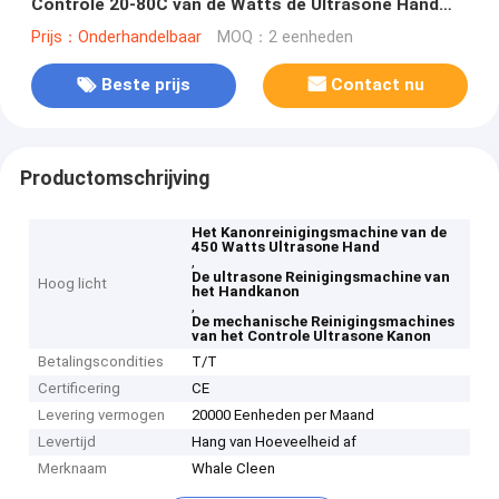
Controle 20-80C van de Watts de Ultrasone Hand
Regelbare Verwarmer
Prijs：Onderhandelbaar
MOQ：2 eenheden
Beste prijs
Contact nu
Productomschrijving
Het Kanonreinigingsmachine van de
450 Watts Ultrasone Hand
,
De ultrasone Reinigingsmachine van
Hoog licht
het Handkanon
,
De mechanische Reinigingsmachines
van het Controle Ultrasone Kanon
Betalingscondities
T/T
Certificering
CE
Levering vermogen
20000 Eenheden per Maand
Levertijd
Hang van Hoeveelheid af
Merknaam
Whale Cleen