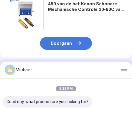
450 van de het Kanon Schonere
Mechanische Controle 20-80C van
de Watts de Ultrasone Hand
Regelbare Verwarmer
Doorgaan
Geadviseerde Producten
Michael
5:35 PM
Good day, what product are you looking for?
30L Vermogen
30L Ultrasone Long
Mechanisch
Instelbare Ultrasone
Gun Cleaner Met
Modelultrason