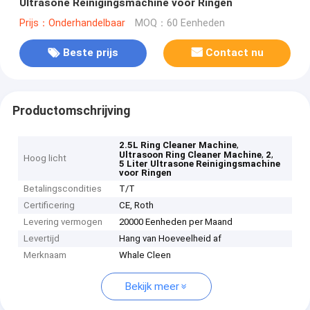
Ultrasone Reinigingsmachine voor Ringen
Prijs：Onderhandelbaar
MOQ：60 Eenheden
Beste prijs
Contact nu
Productomschrijving
,
2.5L Ring Cleaner Machine
,
,
Ultrasoon Ring Cleaner Machine
2
Hoog licht
5 Liter Ultrasone Reinigingsmachine
voor Ringen
Betalingscondities
T/T
Certificering
CE, Roth
Levering vermogen
20000 Eenheden per Maand
Levertijd
Hang van Hoeveelheid af
Merknaam
Whale Cleen
Bekijk meer