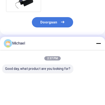
Doorgaan
Geadviseerde Producten
Michael
2:37 PM
Good day, what product are you looking for?
3.2L professionele
Professionele
15L Multifunkt
ultrasone
Ultrasone Ring
Ultrasone Rin
sieradenreiniger
Reinigingsmachine
Reiniger Gesch
voor het reinigen van
3.2L Met Verwarmde
voor Juwelen 
goud, diamanten en
Onderdelen Reiniging
Frequentie Ult
Beste prijs
Beste prijs
Beste pri