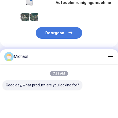
Autodelenreinigingsmachine
Doorgaan
Geadviseerde Producten
Michael
7:33 AM
Good day, what product are you looking for?
Volautomatische
Aangepaste
Volledig
koolwaterstof
industriële 40 kHz
automatische
dampfase ultrasone
multi-tank ultrasone
ultrasone