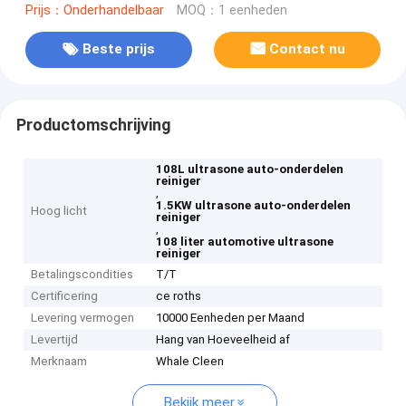
Prijs：Onderhandelbaar
MOQ：1 eenheden
Beste prijs
Contact nu
Productomschrijving
108L ultrasone auto-onderdelen
reiniger
,
1.5KW ultrasone auto-onderdelen
Hoog licht
reiniger
,
108 liter automotive ultrasone
reiniger
Betalingscondities
T/T
Certificering
ce roths
Levering vermogen
10000 Eenheden per Maand
Levertijd
Hang van Hoeveelheid af
Merknaam
Whale Cleen
Bekijk meer