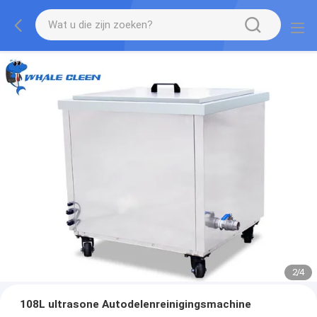
2
/
4
108L ultrasone Autodelenreinigingsmachine