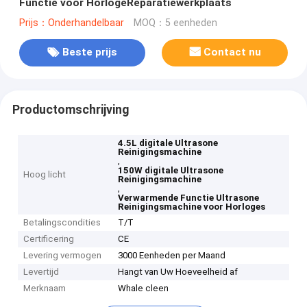
Functie voor HorlogeReparatiewerkplaats
Prijs：Onderhandelbaar
MOQ：5 eenheden
Beste prijs
Contact nu
Productomschrijving
4.5L digitale Ultrasone
Reinigingsmachine
,
150W digitale Ultrasone
Hoog licht
Reinigingsmachine
,
Verwarmende Functie Ultrasone
Reinigingsmachine voor Horloges
Betalingscondities
T/T
Certificering
CE
Levering vermogen
3000 Eenheden per Maand
Levertijd
Hangt van Uw Hoeveelheid af
Merknaam
Whale cleen