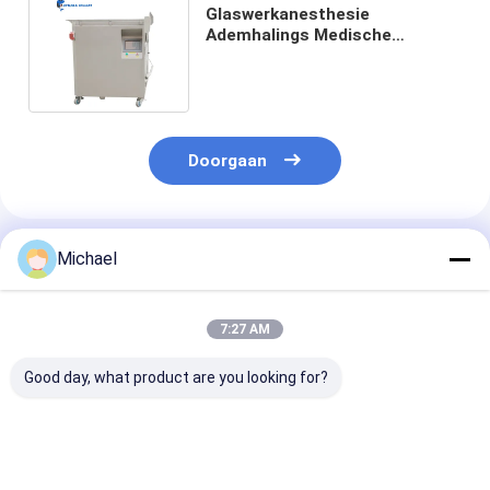
Glaswerkanesthesie
Ademhalings Medische
Ultrasone Schonere het Koken
Desinfectie
Doorgaan
Geadviseerde Producten
Michael
7:27 AM
Good day, what product are you looking for?
20L medische
Ultrasone reiniger
6.5L Medisch
Ultrasone
voor medisch
Ultrasone Rein