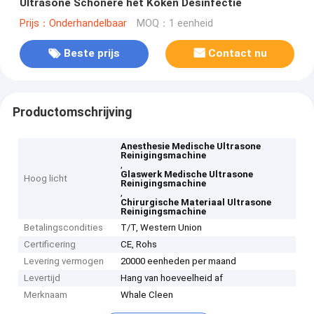
Ultrasone Schonere het Koken Desinfectie
Prijs：Onderhandelbaar
MOQ：1 eenheid
Beste prijs
Contact nu
Productomschrijving
Anesthesie Medische Ultrasone
Reinigingsmachine
,
Glaswerk Medische Ultrasone
Hoog licht
Reinigingsmachine
,
Chirurgische Materiaal Ultrasone
Reinigingsmachine
Betalingscondities
T/T, Western Union
Certificering
CE, Rohs
Levering vermogen
20000 eenheden per maand
Levertijd
Hang van hoeveelheid af
Merknaam
Whale Cleen