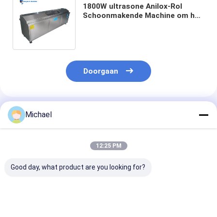
1800W ultrasone Anilox-Rol
Schoonmakende Machine om het
Siliconeolie van de Inktlijm
schoon te maken
Doorgaan
Geadviseerde Producten
Michael
12:25 PM
Good day, what product are you looking for?
Twee tanks 2400W
van de
Zuur- /
175L ultrasone
Homogenisatorsonicator
alkalibestendi