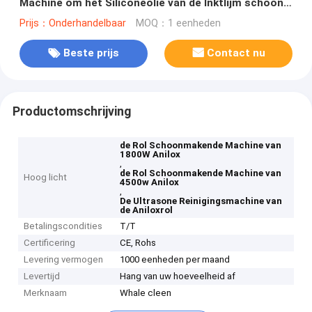
Machine om het Siliconeolie van de Inktlijm schoon
te maken
Prijs：Onderhandelbaar
MOQ：1 eenheden
Beste prijs
Contact nu
Productomschrijving
de Rol Schoonmakende Machine van
1800W Anilox
,
de Rol Schoonmakende Machine van
Hoog licht
4500w Anilox
,
De Ultrasone Reinigingsmachine van
de Aniloxrol
Betalingscondities
T/T
Certificering
CE, Rohs
Levering vermogen
1000 eenheden per maand
Levertijd
Hang van uw hoeveelheid af
Merknaam
Whale cleen