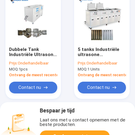
Dubbele Tank
5 tanks Industriële
Industriële Ultrasone
ultrasone
Schonere 135L voor
reinigingsmachine
Prijs:
Onderhandelbaar
Prijs:
Onderhandelbaar
Metaaldelen het
aanpasbaar voor
MOQ:
1pcs
MOQ:
1 Units
Schoonmaken
zware reiniging
Ontvang de meest recente Prijs
Ontvang de meest recente Prij
Contact nu
Contact nu
Bespaar je tijd
Laat ons met u contact opnemen met de
beste producten.