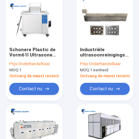
Schonere Plastic de
Industriële
Vorm61l Ultrasone
ultrasoonreinigingsmach
Wasmachine van
voor metalen
Prijs:
Onderhandelbaar
Prijs:
Onderhandelbaar
roestvrij staal900w
bewerkte onderdelen
MOQ:
1
MOQ:
1 eenheid
Ultrasone Delen
Ontvang de meest recente Prijs
Ontvang de meest recente Prij
Contact nu
Contact nu
Huis
Producten
VR toon