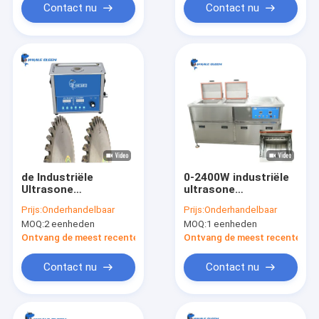
hardware
Contact nu
Contact nu
accessoires
de Industriële
0-2400W industriële
Ultrasone
ultrasone
Schoonmakende
reinigingsmachine
Prijs:
Onderhandelbaar
Prijs:
Onderhandelbaar
Machine van 15L
175L 28Khz / 40 Khz
MOQ:
2 eenheden
MOQ:
1 eenheden
300W voor
twee tanksreiniger
Fietsketting het
Ontvang de meest recente Prijs
Ontvang de meest recente Prij
Schoonmaken
Contact nu
Contact nu