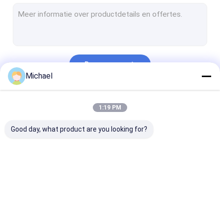
Automobiel Ultrasone Reinigingsmachine
Ultrasone Juwelen Schoonmakende Machine
Tand Ultrasone Reinigingsmachine
Doorgaan
Elektronika Ultrasone Reinigingsmachine
Michael
Ultrasone Motorreinigingsmachine
Onze Categorieën
1:19 PM
Medische Ultrasone Reinigingsmachine
Good day, what product are you looking for?
Laboratorium Ultrasone Reinigingsmachine
Ultrasone Schoonmakende Machine
Digitale Ultrasone Reinigingsmachine
Ultrasone
Ultrasone
Ultrasone
Mechanische Ultrasone Reinigingsmachine
Delenreinigingsmachine
Kanonreinigingsmachine
Carburatorrei