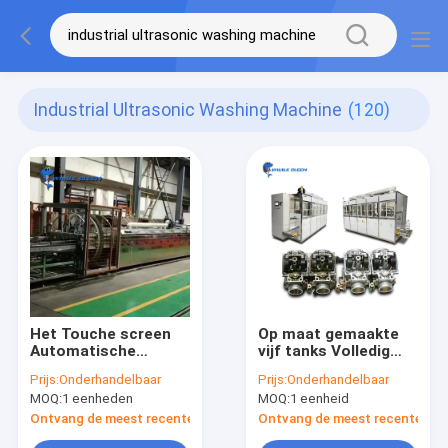
Industrial Ultrasonic Washing Machine
(120)
Het Touche screen
Op maat gemaakte
Automatische
vijf tanks Volledig
Controle van de
automatische
Prijs:
Onderhandelbaar
Prijs:
Onderhandelbaar
kruippakjesus304
industriële ultrasone
MOQ:
1 eenheden
MOQ:
1 eenheid
Industriële Ultrasone
reinigingsmachine
Wasmachine
20-95C verstelbare
Ontvang de meest recente Prijs
Ontvang de meest recente Prij
verwarming voor