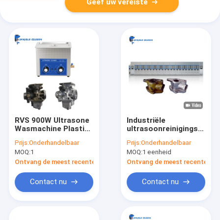
Geef uw vereiste
RVS 900W Ultrasone
Industriële
Wasmachine Plastic
ultrasoonreinigingsmach
Mal 61L
met meerdere tanks
Prijs:
Onderhandelbaar
Prijs:
Onderhandelbaar
MOQ:
1
MOQ:
1 eenheid
Ontvang de meest recente Prijs
Ontvang de meest recente Prij
Contact nu
Contact nu