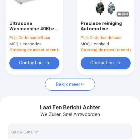
Over ons
Fabrieksreis
Ultrasone
Precieze reiniging
Wasmachine 40Khz
Automotive
Kwaliteitscontrole
5400W van vijf
Ultrasone
Prijs:
Onderhandelbaar
Prijs:
Onderhandelbaar
Tanks135l de
wasmachine met
MOQ:
1 eenheden
MOQ:
1 eenheid
Industriële Delen
verstelbare
Neem contact met ons op
verwarming en multi-
Ontvang de meest recente Prijs
Ontvang de meest recente Prij
tank ontwerp
Nieuws
Contact nu
Contact nu
Bekijk meer
Ultrasone Delenreinigingsmachine
Ultrasone Kanonreinigingsmachine
Laat Een Bericht Achter
We Zullen Snel Antwoorden
Ultrasone Carburatorreinigingsmachine
Industriële Ultrasone Reinigingsmachine