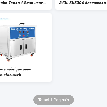
ekt Tanks 1.2mm voor
310L SUS304 doorweekt
potten en pannen
met Constant Working H
one reiniger voor
h glaswerk
Totaal 1 Pagina's