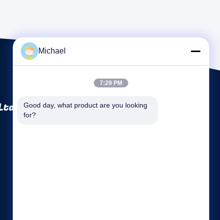
Michael
7:29 PM
Ltd
Good day, what product are you looking 
for?
Snelle links
Bedrijfsprofiel
Fabrieksreis
Kwaliteitscontrole
Sitemap