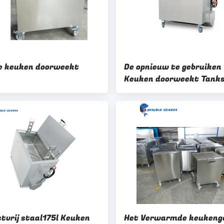
e keuken doorweekt
De opnieuw te gebruiken
Keuken doorweekt Tank
met Sterke Heater Self
Contained System
stvrij staal175l Keuken
Het Verwarmde keukeng