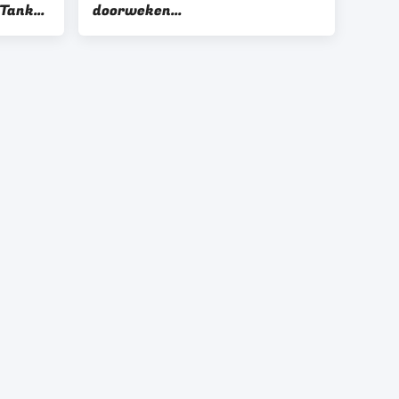
 Tank
doorweken
eater
Tankreinigingsmachine 1.2mm
SUS304 met Speciale Mand