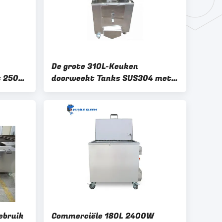
De grote 310L-Keuken
s 250L
doorweekt Tanks SUS304 met
Constant Working Heater
ebruik
Commerciële 180L 2400W