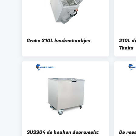
Grote 310L keukentankjes
210L d
Tanks
SUS304 de keuken doorweekt
De roe