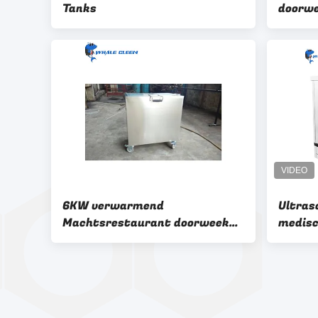
Tanks
doorwe
vuile 
6KW verwarmend
Ultras
Machtsrestaurant doorweek
medisc
Tank 360L voor Vet Hood Filter