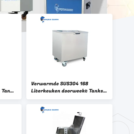
Verwarmde SUS304 168
n Tanks
Literkeuken doorweekt Tanks
oleerd
Verwijderend Sterke Koolstof
kt Tank
Zware Olie