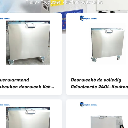
Thuis
-
Producten
-
kitchen soak tanks
 verwarmend
Doorweekt de volledig
keuken doorweek Vet
Geïsoleerde 240L-Keuke
 Tank264l het
thermostatisch gecontr
makende Koolstof
Roestvrij staal doorwee