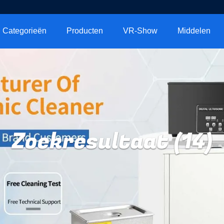
Categorieën
Producten
VR-Show
Middelen
Zoekresultaat (14)