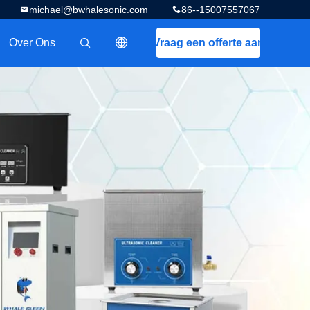
michael@bwhalesonic.com
86--15007557067
Over Ons
Vraag een offerte aan
描述