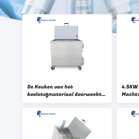
De Keuken van het
4.5KW
koolstofmateriaal doorweekt
Machts
Tanks
van de
Schoon