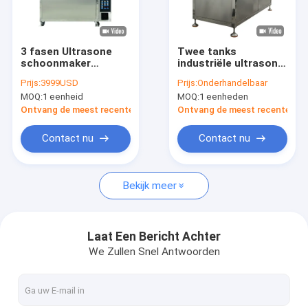
Over ons
Fabrieksreis
3 fasen Ultrasone
Twee tanks
schoonmaker
industriële ultrasone
Kwaliteitscontrole
Industrieel Met
reiniger 960L voor
Prijs:
3999USD
Prijs:
Onderhandelbaar
Digitaal Display En
grote componenten
MOQ:
1 eenheid
MOQ:
1 eenheden
Verwarming 4.5kW
Neem contact met ons op
Ontvang de meest recente Prijs
Ontvang de meest recente Prij
Nieuws
Contact nu
Contact nu
Bekijk meer
Ultrasone Delenreinigingsmachine
Ultrasone Kanonreinigingsmachine
Laat Een Bericht Achter
We Zullen Snel Antwoorden
Ultrasone Carburatorreinigingsmachine
Industriële Ultrasone Reinigingsmachine