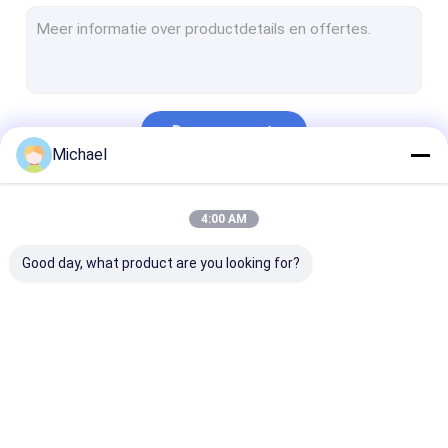
Automobiel Ultrasone Reinigingsmachine
Ultrasone Juwelen Schoonmakende Machine
Tand Ultrasone Reinigingsmachine
Doorgaan
Elektronika Ultrasone Reinigingsmachine
Michael
Ultrasone Motorreinigingsmachine
Onze Categorieën
4:00 AM
Medische Ultrasone Reinigingsmachine
Good day, what product are you looking for?
Laboratorium Ultrasone Reinigingsmachine
Ultrasone Schoonmakende Machine
Digitale Ultrasone Reinigingsmachine
Ultrasone
Ultrasone
Ultrasone
Mechanische Ultrasone Reinigingsmachine
Delenreinigingsmachine
Kanonreinigingsmachine
Carburatorrei