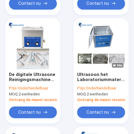
Contact nu
Contact nu
De digitale Ultrasone
Ultrasoon het
Reinigingsmachine
Laboratoriummateriaal
van het
Schonere Ultrasone
Prijs:
Onderhandelbaar
Prijs:
Onderhandelbaar
Tijdopnemerlaboratorium
Schonere 10L van Ce
MOQ:
2 eenheden
MOQ:
2 eenheden
met Machts
Regelbare Functie
Ontvang de meest recente Prijs
Ontvang de meest recente Prij
Contact nu
Contact nu