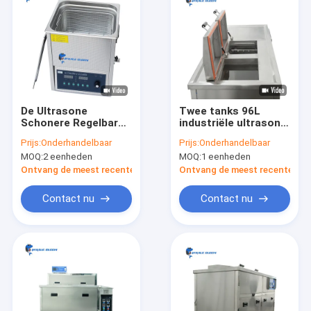
De Ultrasone
Twee tanks 96L
Schonere Regelbare
industriële ultrasone
Concave Oppervlakte
reiniger met
Prijs:
Onderhandelbaar
Prijs:
Onderhandelbaar
20-80C van de
reinigings-,
MOQ:
2 eenheden
MOQ:
1 eenheden
Blauwe vinvis15l
verwarmings- en
Elektronika
sproeifunctie
Ontvang de meest recente Prijs
Ontvang de meest recente Prij
Contact nu
Contact nu
Huis
Producten
VR toon