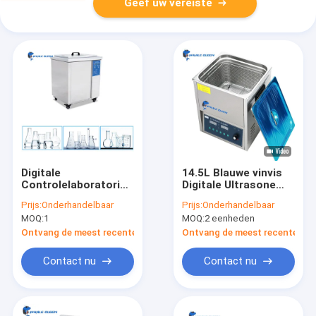
Geef uw vereiste
Digitale
14.5L Blauwe vinvis
Controlelaboratorium
Digitale Ultrasone
Ultrasone Schonere
Schonere Regelbare
Prijs:
Onderhandelbaar
Prijs:
Onderhandelbaar
38L 600 Watts
Concave Oppervlakte
MOQ:
1
MOQ:
2 eenheden
Ultrasone
20-80C
Schoonmakende
Ontvang de meest recente Prijs
Ontvang de meest recente Prij
Machine
Contact nu
Contact nu