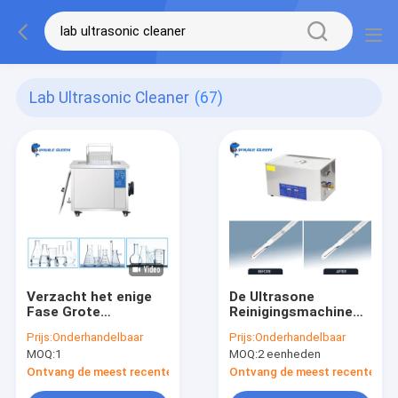
Lab Ultrasonic Cleaner
(67)
Verzacht het enige
De Ultrasone
Fase Grote
Reinigingsmachine
Laboratorium
van het
Prijs:
Onderhandelbaar
Prijs:
Onderhandelbaar
Ultrasone Schonere
Labwarelaboratorium
MOQ:
1
MOQ:
2 eenheden
61L Vrije Schade
Ontvang de meest recente Prijs
Ontvang de meest recente Prij