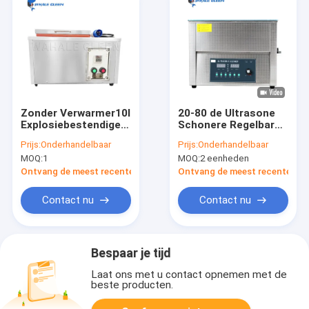
Zonder Verwarmer10l
20-80 de Ultrasone
Explosiebestendige
Schonere Regelbare
Ultrasone Schonere
Concave Oppervlakte
Prijs:
Onderhandelbaar
Prijs:
Onderhandelbaar
28K Frequentie
Celsius van het
MOQ:
1
MOQ:
2 eenheden
Graad22l
Laboratorium
Ontvang de meest recente Prijs
Ontvang de meest recente Prij
Contact nu
Contact nu
Bespaar je tijd
Laat ons met u contact opnemen met de
beste producten.