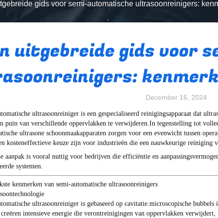
tgebreide gids voor semi-automatische ultrasoonreinigers: ke
n uitgebreide gids voor 
rasoonreinigers: kenmerk
December 16, 2024
tomatische ultrasoonreiniger is een gespecialiseerd reinigingsapparaat dat ultr
 en puin van verschillende oppervlakken te verwijderen.In tegenstelling tot vol
tische ultrasone schoonmaakapparaten zorgen voor een evenwicht tussen operat
en kosteneffectieve keuze zijn voor industrieën die een nauwkeurige reiniging v
e aanpak is vooral nuttig voor bedrijven die efficiëntie en aanpassingsvermogen
eerde systemen.
jkste kenmerken van semi-automatische ultrasoonreinigers
asoontechnologie
tomatische ultrasoonreiniger is gebaseerd op cavitatie.microscopische bubbels i
n creëren intensieve energie die verontreinigingen van oppervlakken verwijdert,