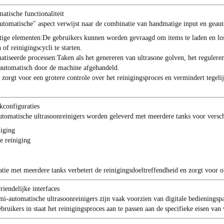
atische functionaliteit
utomatische" aspect verwijst naar de combinatie van handmatige input en geaut
ige elementen:
De gebruikers kunnen worden gevraagd om items te laden en losse
 of reinigingscycli te starten.
tiseerde processen:
Taken als het genereren van ultrasone golven, het regulere
automatisch door de machine afgehandeld.
 zorgt voor een grotere controle over het reinigingsproces en vermindert tegeli
kconfiguraties
utomatische ultrasoonreinigers worden geleverd met meerdere tanks voor verschi
iging
e reiniging
atie met meerdere tanks verbetert de reinigingsdoeltreffendheid en zorgt voor o
iendelijke interfaces
i-automatische ultrasoonreinigers zijn vaak voorzien van digitale bedieningspa
ebruikers in staat het reinigingsproces aan te passen aan de specifieke eisen van