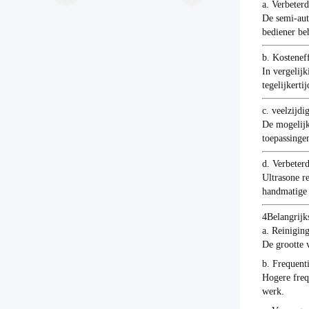
a. Verbeterd
De semi-aut
bediener be
b. Kosteneff
In vergelij
tegelijkert
c. veelzijdi
De mogelijk
toepassinge
d. Verbeterd
Ultrasone r
handmatige 
4Belangrijk
a. Reiniging
De grootte 
b. Frequent
Hogere freq
werk.