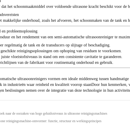
n
 dat het schoonmaakmiddel over voldoende ultrasone kracht beschikt voor de b
dsvereisten
t makkelijke onderhoud, zoals het afvoeren, het schoonmaken van de tank en het
 en probleemoplossing
sduur en het rendement van een semi-automatische ultrasoonreiniger te maxima
er regelmatig de tank en de transducers op slijtage of beschadiging.
geschikte reinigingsoplossingen om ophoping van residuen te voorkomen.
juiste vloeistofniveaus in stand om een consistente cavitatie te garanderen.
richtlijnen van de fabrikant voor routinematig onderhoud en gebruik.
omatische ultrasoonreinigers vormen een ideale middenweg tussen handmatige a
jk in industrieën waar reinheid en kwaliteit voorop staanDoor hun kenmerken, 
n beslissingen nemen over de integratie van deze technologie in hun activiteit
oek naar de oorzaken van hoge geluidsniveaus in ultrasone reinigingsmachines
sone reinigingsmachine-omvormer: functie, structuur en werkingsprincipes