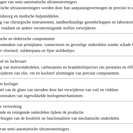
ngen van semi-automatische ultrasoonreinigers
ische ultrasoonreinigers worden door hun aanpassingsvermogen en precisie in ee
idszorg en medische hulpmiddelen
g van chirurgische instrumenten, tandheelkundige gereedschappen en laboratori
 residuen en andere verontreinigende stoffen verwijderen.
ische en elektrische componenten
onmaken van printplaten, connectoren en gevoelige onderdelen zonder schade 
r vloeistof, soldeerpasta en fijne stofdeeltjes.
el en luchtvaart
g van motoronderdelen, carburateurs en brandstofinjectors om prestaties en effi
ijderen van olie, vet en koolstof afzettingen van precisie componenten.
en horloges
tel van de glans van sieraden door het verwijderen van vuil en vlekken.
oonmaken van ingewikkelde horlogemechanismen.
le verwerking
nde en reinigende onderdelen tijdens de productie.
borgen van de kwaliteit en functionaliteit van mechanische onderdelen.
van semi-automatische ultrasoonreinigers