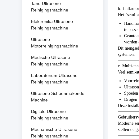
Tand Ultrasone
b. Halfautom
Reinigingsmachine
Het "semi-a
Elektronika Ultrasone
Handmat
Reinigingsmachine
te passen
Geautoma
Ultrasone
worden 
Motorreinigingsmachine
Dit mengsel
systemen.
Medische Ultrasone
Reinigingsmachine
c. Multi-tan
Veel semi-a
Laboratorium Ultrasone
Voorrein
Reinigingsmachine
Ultrason
Ultrasone Schoonmakende
Spoelen
Drogen
Machine
Deze install
Digitale Ultrasone
Gebruikersvr
Reinigingsmachine
Moderne sem
Mechanische Ultrasone
stellen de g
Reinigingsmachine