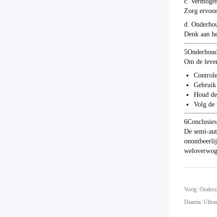
c. Vermoge
Zorg ervoor
d. Onderhou
Denk aan he
5Onderhoud
Om de leven
Controle
Gebruik 
Houd de 
Volg de 
6Conclusies
De semi-aut
onontbeerli
weloverwoge
Vorig: Onderz
Daarna: Ultra