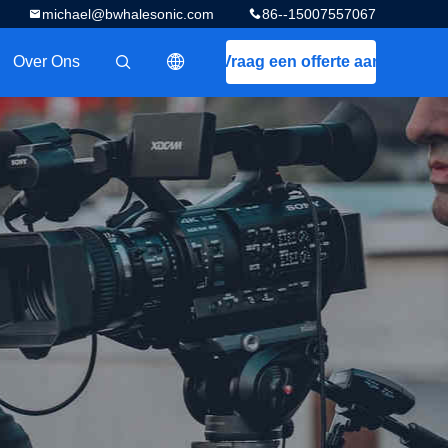
michael@bwhalesonic.com
86--15007557067
Over Ons
Vraag een offerte aan
描述