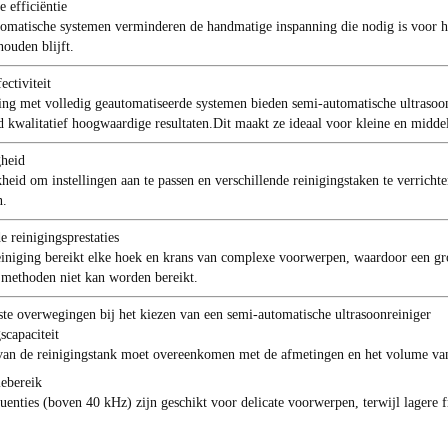
e efficiëntie
omatische systemen verminderen de handmatige inspanning die nodig is voor he
houden blijft.
ectiviteit
king met volledig geautomatiseerde systemen bieden semi-automatische ultrasoo
ijd kwalitatief hoogwaardige resultaten.Dit maakt ze ideaal voor kleine en midd
gheid
heid om instellingen aan te passen en verschillende reinigingstaken te verricht
n.
e reinigingsprestaties
einiging bereikt elke hoek en krans van complexe voorwerpen, waardoor een g
methoden niet kan worden bereikt.
ste overwegingen bij het kiezen van een semi-automatische ultrasoonreiniger
scapaciteit
van de reinigingstank moet overeenkomen met de afmetingen en het volume van
iebereik
uenties (boven 40 kHz) zijn geschikt voor delicate voorwerpen, terwijl lagere 