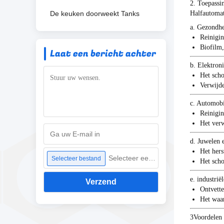
2. Toepassi
De keuken doorweekt Tanks
Halfautomat
a. Gezondhe
Reinigin
Biofilm,
Laat een bericht achter
b. Elektron
Het scho
Verwijde
c. Automobi
Reinigin
Het verw
d. Juwelen 
Het hers
Selecteer een bestand
Selecteer bestand
Het sch
e. industrië
Verzend
Ontvette
Het waar
3Voordelen 