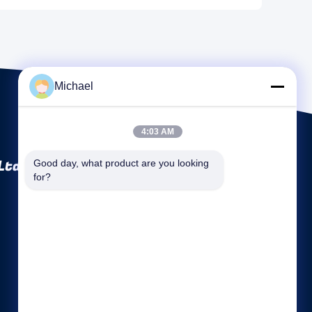
Michael
4:03 AM
Ltd
Good day, what product are you looking 
for?
Snelle links
Bedrijfsprofiel
Fabrieksreis
Kwaliteitscontrole
Sitemap