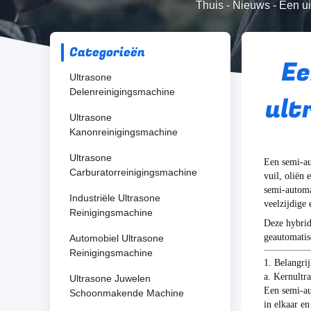
Thuis
-
Nieuws
-
Een ui
Categorieën
Ee
Ultrasone
Delenreinigingsmachine
ult
Ultrasone
Kanonreinigingsmachine
Ultrasone
Een semi-au
Carburatorreinigingsmachine
vuil, oliën
semi-automa
Industriële Ultrasone
veelzijdige 
Reinigingsmachine
Deze hybrid
geautomatis
Automobiel Ultrasone
Reinigingsmachine
1. Belangri
a. Kernultr
Ultrasone Juwelen
Een semi-au
Schoonmakende Machine
in elkaar e