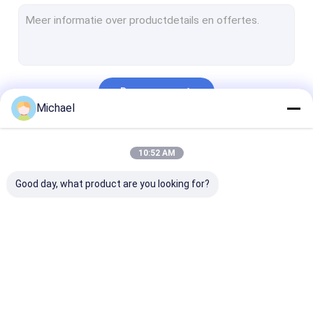
Automobiel Ultrasone Reinigingsmachine
Ultrasone Juwelen Schoonmakende Machine
Tand Ultrasone Reinigingsmachine
Doorgaan
Elektronika Ultrasone Reinigingsmachine
Michael
Ultrasone Motorreinigingsmachine
Onze Categorieën
10:52 AM
Medische Ultrasone Reinigingsmachine
Good day, what product are you looking for?
Laboratorium Ultrasone Reinigingsmachine
Ultrasone Schoonmakende Machine
Digitale Ultrasone Reinigingsmachine
Ultrasone
Ultrasone
Ultrasone
Mechanische Ultrasone Reinigingsmachine
Delenreinigingsmachine
Kanonreinigingsmachine
Carburatorrei