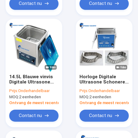
Contact nu
Contact nu
14.5L Blauwe vinvis
Horloge Digitale
Digitale Ultrasone
Ultrasone Schonere
Schonere Regelbare
3.2L Macht Regelbare
Prijs:
Onderhandelbaar
Prijs:
Onderhandelbaar
Concave Oppervlakte
26.5x16.5x22cm
MOQ:
2 eenheden
MOQ:
2 eenheden
20-80C
Ontvang de meest recente Prijs
Ontvang de meest recente Prij
Contact nu
Contact nu