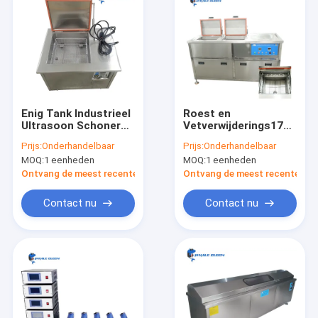
Enig Tank Industrieel
Roest en
Ultrasoon Schoner
Vetverwijderings175l
Anti Explosief
Ultrasone Industriële
Prijs:
Onderhandelbaar
Prijs:
Onderhandelbaar
Ontwerp 20L
Reinigingsmachine
MOQ:
1 eenheden
MOQ:
1 eenheden
met het Bespuiten
Ontvang de meest recente Prijs
Ontvang de meest recente Prij
Contact nu
Contact nu
Huis
Producten
VR toon