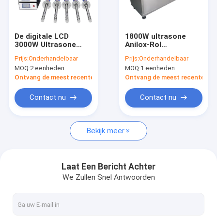
Over ons
Fabrieksreis
De digitale LCD
1800W ultrasone
3000W Ultrasone
Anilox-Rol
Kwaliteitscontrole
Schoonmakende
Schoonmakende
Prijs:
Onderhandelbaar
Prijs:
Onderhandelbaar
Legering Rod
Machine om het
MOQ:
2 eenheden
MOQ:
1 eenheden
Immersible van het
Siliconeolie van de
Neem contact met ons op
Machinetitanium
Inktlijm schoon te
Ontvang de meest recente Prijs
Ontvang de meest recente Prij
maken
Nieuws
Contact nu
Contact nu
Bekijk meer
Ultrasone Delenreinigingsmachine
Ultrasone Kanonreinigingsmachine
Laat Een Bericht Achter
We Zullen Snel Antwoorden
Ultrasone Carburatorreinigingsmachine
Industriële Ultrasone Reinigingsmachine