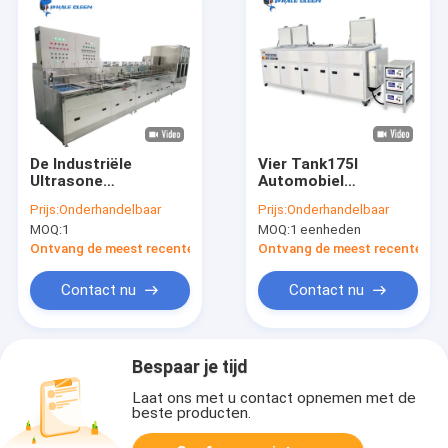
De Industriële
Vier Tank175l
Ultrasone
Automobiel
Reinigingsmachine
Ultrasone
Prijs:
Onderhandelbaar
Prijs:
Onderhandelbaar
van walviscleen 108L
Reinigingsmachine
MOQ:
1
MOQ:
1 eenheden
28KHz voor Optisch
voor Motor van een
Glas
autodelen
Ontvang de meest recente Prijs
Ontvang de meest recente Prij
Contact nu
Contact nu
Bespaar je tijd
Laat ons met u contact opnemen met de
beste producten.