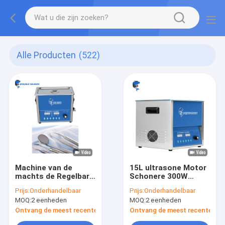
Alle Producten
(522)
Machine van de
15L ultrasone Motor
machts de Regelbare
Schonere 300W
Tand Ultrasone
Digitale Controle
Prijs:
Onderhandelbaar
Prijs:
Onderhandelbaar
Schonere 3.2L 4.1kg
voor
MOQ:
2 eenheden
MOQ:
2 eenheden
Ultrasone
Brandstofinjector
Wasmachine
Ontvang de meest recente Prijs
Ontvang de meest recente Prij