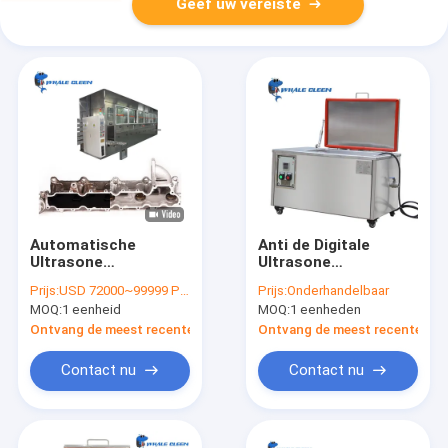
Geef uw vereiste
Automatische
Anti de Digitale
Ultrasone
Ultrasone
Delenreinigingsmachines
Schoonmakende
Prijs:
USD 72000~99999 Per Unit Depend On Different Material And Function
Prijs:
Onderhandelbaar
Zes Tanks Ultrasone
Machine van het
MOQ:
1 eenheid
MOQ:
1 eenheden
Reinigingsmachine
Explosieontwerp 38L
voor Autodelen
met Enige Tank
Ontvang de meest recente Prijs
Ontvang de meest recente Prij
Contact nu
Contact nu