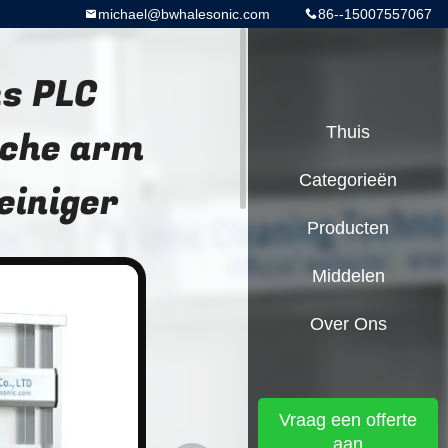
michael@bwhalesonic.com
86--15007557067
ks PLC
che arm
Thuis
Categorieën
einiger
Producten
Middelen
Over Ons
Vraag een offerte
aan