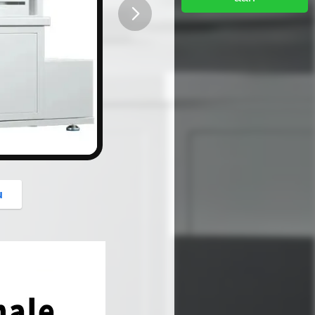
button
u