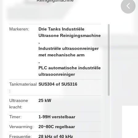
butto
Markeren
Drie Tanks Industriële
Ultrasone Reinigingsmachine
,
Industriële ultrasoonreiniger
met mechanische arm
,
PLC automatische industriële
ultrasoonreiniger
Tankmateriaal
SUS304 of SUS316
Ultrasone
25 kW
kracht
Timer
1-99H verstelbaar
Verwarming
20~80C regelbaar
Frequentie
28 kHz of 40 kHz