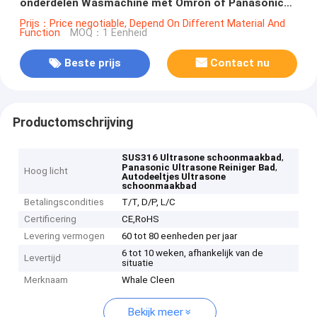
onderdelen Wasmachine met Omron of Panasonic
elektrische onderdelen en SUS316
Prijs：Price negotiable, Depend On Different Material And
Function
MOQ：1 Eenheid
Beste prijs
Contact nu
Productomschrijving
,
SUS316 Ultrasone schoonmaakbad
,
Panasonic Ultrasone Reiniger Bad
Hoog licht
Autodeeltjes Ultrasone
schoonmaakbad
Betalingscondities
T/T, D/P, L/C
Certificering
CE,RoHS
Levering vermogen
60 tot 80 eenheden per jaar
6 tot 10 weken, afhankelijk van de
Levertijd
situatie
Merknaam
Whale Cleen
Bekijk meer