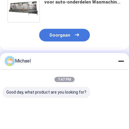
voor auto-onderdelen Wasmachine
met Omron of Panasonic
elektrische onderdelen en SUS316
Doorgaan
Geadviseerde Producten
Michael
7:47 PM
Good day, what product are you looking for?
Vijf Tank Industriële
5 Tanks Industriële
360L Vier Tan
Ultrasone Reiniger
Ultrasone
Ultrasone Rein
192L voor
Reinigingsmachine
van Ultrasone