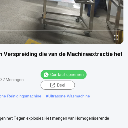
 Verspreiding die van de Machineextractie het
Contact opnemen
437 Meningen
Deel
one Reinigingsmachine
#
Ultrasone Wasmachine
engen het Tegen explosies Het mengen van Homogeniserende
 Rod Transducer? ...
Bekijk meer