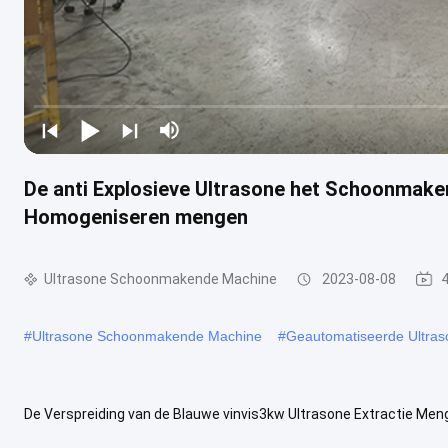
De anti Explosieve Ultrasone het Schoonmaken
Homogeniseren mengen
Ultrasone Schoonmakende Machine
2023-08-08
#
Ultrasone Schoonmakende Machine
#
Geautomatiseerde Ultras
De Verspreiding van de Blauwe vinvis3kw Ultrasone Extractie M
Vibrator met de Staaf van de Titaniumlegering 1. Wat is Ultrasoon