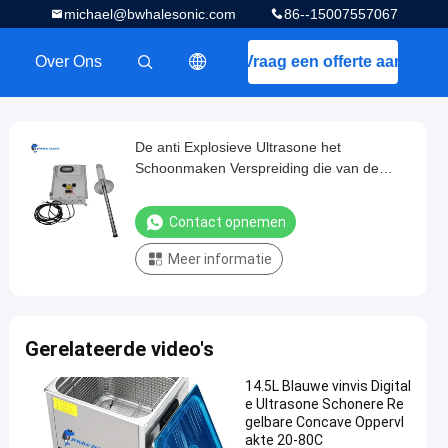
michael@bwhalesonic.com
86--15007557067
Over Ons
Vraag een offerte aan
描述
De anti Explosieve Ultrasone het
Schoonmaken Verspreiding die van de
Machineextractie het Homogeniseren
mengen
Contact opnemen
Meer informatie
Gerelateerde video's
14.5L Blauwe vinvis Digital
e Ultrasone Schonere Re
gelbare Concave Oppervl
akte 20-80C