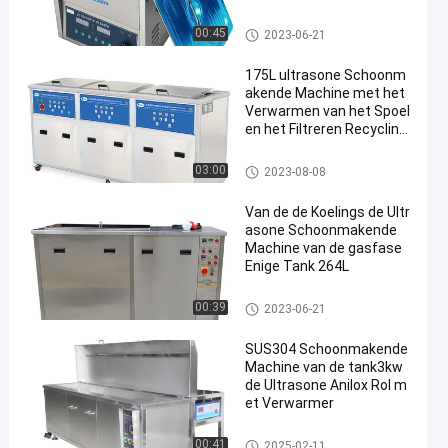
Digitale Ultrasone Reinigings
00:45
2023-06-21
machine
175L ultrasone Schoonm
akende Machine met het
Verwarmen van het Spoel
en het Filtreren Recycling
het Drogen
Industriële Ultrasone Reinigin
03:00
2023-08-08
gsmachine
Van de de Koelings de Ultr
asone Schoonmakende
Machine van de gasfase
Enige Tank 264L
Ultrasone Schoonmakende M
00:39
2023-06-21
achine
SUS304 Schoonmakende
Machine van de tank3kw
de Ultrasone Anilox Rol m
et Verwarmer
Ultrasone Schoonmakende M
00:41
2025-02-11