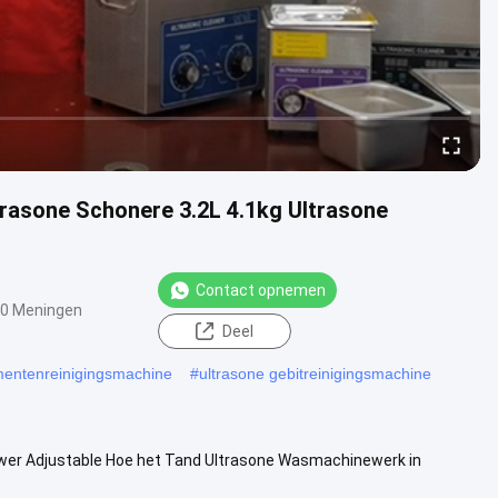
rasone Schonere 3.2L 4.1kg Ultrasone
Contact opnemen
0 Meningen
Deel
umentenreinigingsmachine
#
ultrasone gebitreinigingsmachine
wer Adjustable Hoe het Tand Ultrasone Wasmachinewerk in
of gerichte ...
Bekijk meer