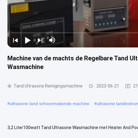
Machine van de machts de Regelbare Tand Ult
Wasmachine
Tand Ultrasone Reinigingsmachine
2023-06-21
21
#
ultrasone tand schoonmakende machine
#
ultrasone tandinstr
3,2 Liter100watt Tand Ultrasone Wasmachine met Heater And Po
Tandklinieken? De gevaren van manueel het schrobben van scherpe 