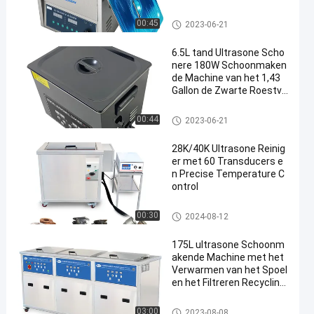
Digitale Ultrasone Reinigings
00:45
2023-06-21
machine
6.5L tand Ultrasone Scho
nere 180W Schoonmaken
de Machine van het 1,43
Gallon de Zwarte Roestvri
je staal
Tand Ultrasone Reinigingsma
00:44
2023-06-21
chine
28K/40K Ultrasone Reinig
er met 60 Transducers e
n Precise Temperature C
ontrol
Ultrasone Delenreinigingsmac
00:30
2024-08-12
hine
175L ultrasone Schoonm
akende Machine met het
Verwarmen van het Spoel
en het Filtreren Recycling
het Drogen
Industriële Ultrasone Reinigin
03:00
2023-08-08