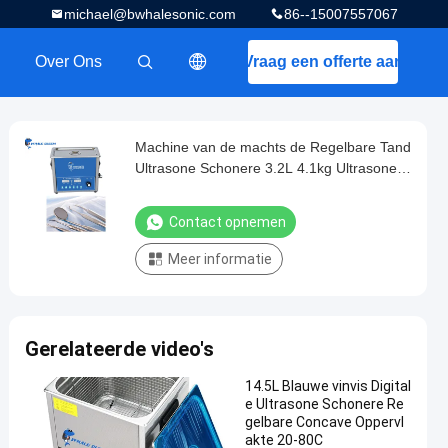
michael@bwhalesonic.com
86--15007557067
Over Ons
Vraag een offerte aan
描述
Machine van de machts de Regelbare Tand
Ultrasone Schonere 3.2L 4.1kg Ultrasone
Wasmachine
Contact opnemen
Meer informatie
Gerelateerde video's
14.5L Blauwe vinvis Digital
e Ultrasone Schonere Re
gelbare Concave Oppervl
akte 20-80C